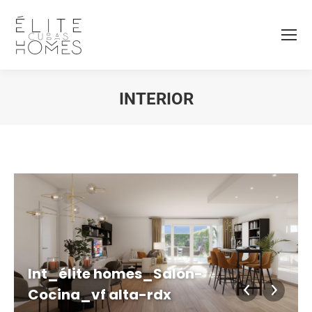
INTERIOR
Estás aquí:
Int_élite homes_Salón-
Cocina_vf alta-rdx